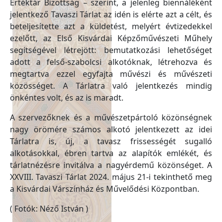
Értéktár Bizottság – szerint, a jelenleg biennáléként
jelentkező Tavaszi Tárlat az idén is elérte azt a célt, és
beteljesítette azt a küldetést, melyért évtizedekkel
ezelőtt, az Első Kisvárdai Képzőművészeti Műhely
segítségével létrejött: bemutatkozási lehetőséget
adott a felső-szabolcsi alkotóknak, létrehozva és
megtartva ezzel egyfajta művészi és művészeti
közösséget. A Tárlatra való jelentkezés mindig
önkéntes volt, és az is maradt.
A szervezőknek és a művészetpártoló közönségnek
nagy örömére számos alkotó jelentkezett az idei
Tárlatra is, új, a tavasz frissességét sugalló
alkotásokkal, ébren tartva az alapítók emlékét, és
tárlatnézésre invitálva a nagyérdemű közönséget. A
XXVIII. Tavaszi Tárlat 2024. május 21-i tekinthető meg
a Kisvárdai Várszínház és Művelődési Központban.
( Fotók: Néző István )