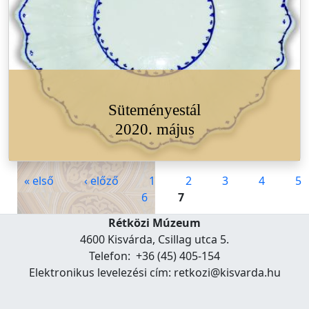
Süteményestál
2020. május
Oldalak
« első
‹ előző
1
2
3
4
5
6
7
Rétközi Múzeum
4600 Kisvárda, Csillag utca 5.
Telefon: +36 (45) 405-154
Elektronikus levelezési cím: retkozi@kisvarda.hu