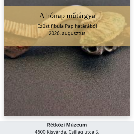
A hónap műtárgya
Ezüst fibula Pap határából
2026. augusztus
Rétközi Múzeum
4600 Kisvárda, Csillag utca 5.