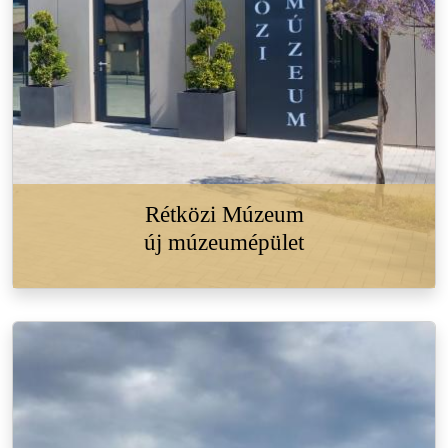
Rétközi Múzeum
új múzeumépület