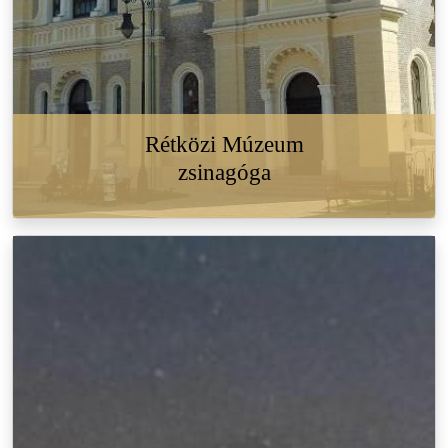
Rétközi Múzeum
zsinagóga