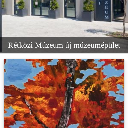
Rétközi Múzeum új múzeumépület